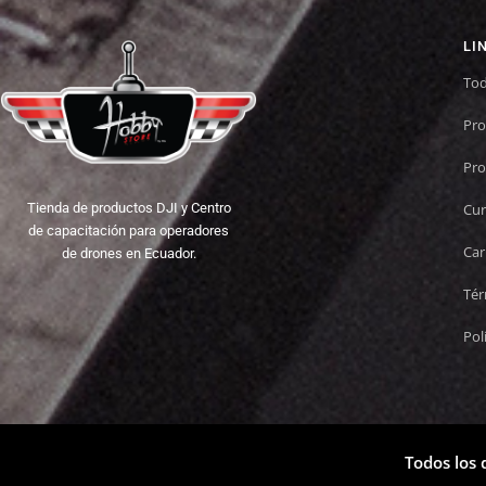
LI
Tod
Pro
Pro
Cur
Tienda de productos DJI y Centro
de capacitación para operadores
Car
de drones en Ecuador.
Tér
Pol
Todos los