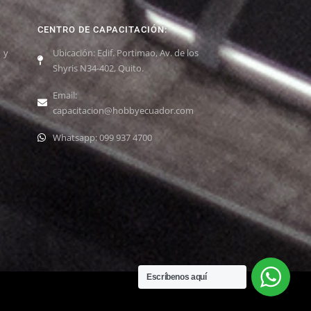
CENTRO DE CAPACITACIÓN:
 y
Ubicación: Edif. Portimao, Av. de los
Shyris N34-402, Quito.
Email:
capacitacion@hobbyecuador.com
Whatsapp: 099 937 4700
Escríbenos aquí