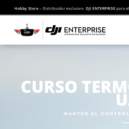
Hobby Store
– Distribuidor exclusivo
DJI ENTERPRISE
para el
CURSO TERM
U
MANTÉN EL CONTROL