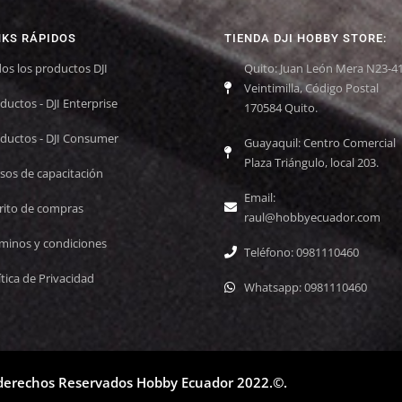
NKS RÁPIDOS
TIENDA DJI HOBBY STORE:
os los productos DJI
Quito: Juan León Mera N23-41
Veintimilla, Código Postal
ductos - DJI Enterprise
170584 Quito.
ductos - DJI Consumer
Guayaquil: Centro Comercial
Plaza Triángulo, local 203.
sos de capacitación
Email:
rito de compras
raul@hobbyecuador.com
minos y condiciones
Teléfono: 0981110460
ítica de Privacidad
Whatsapp: 0981110460
 derechos Reservados Hobby Ecuador 2022.©.