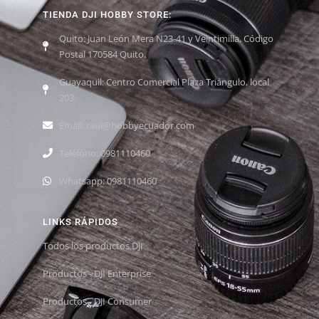
TIENDA DJI HOBBY STORE:
Quito: Juan León Mera N23-41 y Veintimilla, Código
Postal 170584 Quito.
Guayaquil: Centro Comercial Plaza Triángulo, local
203.
Email: raul@hobbyecuador.com
Teléfono: 0981110460
Whatsapp: 0981110460
LINKS RÁPIDOS
Todos los productos DJI
Productos - DJI Enterprise
Productos - DJI Consumer