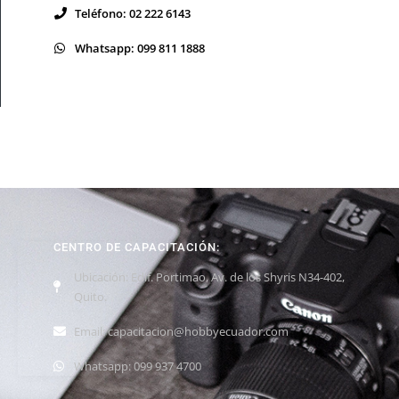
Teléfono: 02 222 6143
Whatsapp: 099 811 1888
CENTRO DE CAPACITACIÓN:
Ubicación: Edif. Portimao, Av. de los Shyris N34-402,
Quito.
Email: capacitacion@hobbyecuador.com
Whatsapp: 099 937 4700