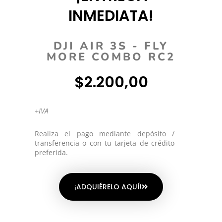
INMEDIATA!
DJI AIR 3S - FLY
MORE COMBO RC2
$2.200,00
+IVA
Realiza el pago mediante depósito /
transferencia o con tu tarjeta de crédito
preferida.
¡ADQUIÉRELO AQUÍ!